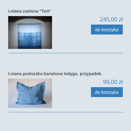
Lniana zasłona "Toń"
245,00 zł
do koszyka
Lniana poduszka barwiona indygo, przypadek.
90,00 zł
do koszyka