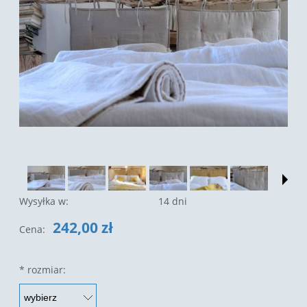
Wysyłka w:
14 dni
242,00 zł
Cena:
*
rozmiar: