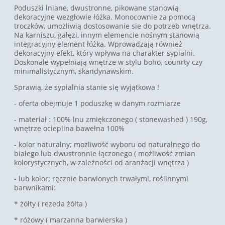
Poduszki lniane, dwustronne, pikowane stanowią
dekoracyjne wezgłowie łóżka. Monocownie za pomocą
troczków, umożliwią dostosowanie sie do potrzeb wnętrza.
Na karniszu, gałęzi, innym elemencie nośnym stanowią
integracyjny element łóżka. Wprowadzają również
dekoracyjny efekt, który wpływa na charakter sypialni.
Doskonale wypełniają wnętrze w stylu boho, counrty czy
minimalistycznym, skandynawskim.
Sprawią, że sypialnia stanie się wyjątkowa !
- oferta obejmuje 1 poduszkę w danym rozmiarze
- materiał : 100% lnu zmiękczonego ( stonewashed ) 190g,
wnętrze ocieplina bawełna 100%
- kolor naturalny; możliwość wyboru od naturalnego do
białego lub dwustronnie łączonego ( możliwość zmian
kolorystycznych, w zależności od aranżacji wnętrza )
- lub kolor; ręcznie barwionych trwałymi, roślinnymi
barwnikami:
* żółty ( rezeda żółta )
* różowy ( marzanna barwierska )