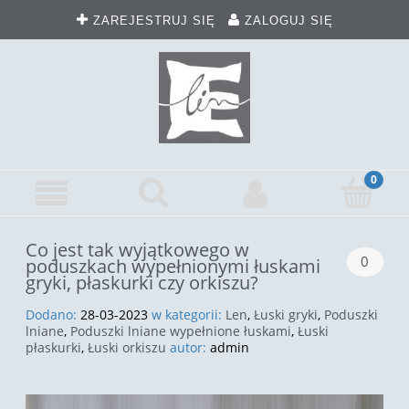
ZAREJESTRUJ SIĘ
ZALOGUJ SIĘ
Co jest tak wyjątkowego w
0
poduszkach wypełnionymi łuskami
gryki, płaskurki czy orkiszu?
Dodano:
28-03-2023
w kategorii:
Len
,
Łuski gryki
,
Poduszki
lniane
,
Poduszki lniane wypełnione łuskami
,
Łuski
płaskurki
,
Łuski orkiszu
autor:
admin